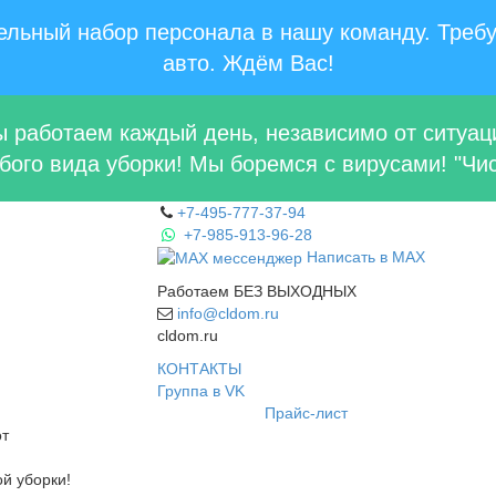
льный набор персонала в нашу команду. Требу
авто. Ждём Вас!
 работаем каждый день, независимо от ситуац
ого вида уборки! Мы боремся с вирусами! "Чис
+7-495-777-37-94
+7-985-913-96-28
Написать в MAX
Работаем БЕЗ ВЫХОДНЫХ
info@cldom.ru
cldom.ru
КОНТАКТЫ
Группа в VK
Прайс-лист
от
ой уборки!