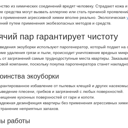
ство из химических соединений вредят человеку. Страдают кожа и 
е средства могут вызвать аллергию или стать причиной проявлени
з применения агрессивной химии вполне реально. Экологическая
ений путем применения экобезопасных методов и средств.
ячий пар гарантирует чистоту
ведения экоуборки используют парогенератор, который подает на
оме удаления грязи и пыли, происходит уничтожение вредных микр
ь от загрязнений самые труднодоступные места квартиры. Заказыв
овой компании, поскольку покупка парогенератора станет накладн
оинства экоуборки
арантированное избавление от пылевых клещей и других насекомы
ыведение плесени, грибков и загрязнений с любых поверхностей.
чищение кухонных поверхностей от гари и копоти.
адежная дезинфекция квартиры без применения агрессивных хими
странение неприятных запахов.
ы работы