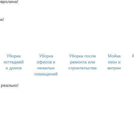
овролина!
к!
Уборка
Уборка
Уборка после
Мойка
Х
коттеджей
офисов и
ремонта или
окон и
и домов
нежилых
строительства
витрин
помещений
 реально!