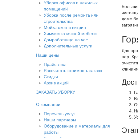
Уборка офисов и нежилых
Большин
помещений
чистящи
Уборка после ремонта или
доме бе
строительства
загрязн
Мойка окон и витрин
Химчистка мягкой мебели
Гор
Домработница на час
Дополнительные услуги
Для про
Наши цены
пар. Кр
очистит
Прайс-лист
клининг
Рассчитать стоимость заказа
Скидки
Дост
Архив акций
ЗАКАЗАТЬ УБОРКУ
Г
В
О компании
О
Н
Перечень услуг
У
Наши партнеры
Оборудование и материалы для
Этап
работы