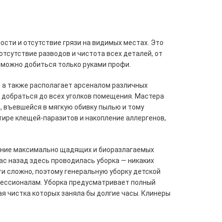
сти и отсутствие грязи на видимых местах. Это 
отсутствие разводов и чистота всех деталей, от 
а можно добиться только руками профи.
 а также располагает арсеналом различных 
 добраться до всех уголков помещения. Мастера 
 въевшейся в мягкую обивку пылью и тому 
ире клещей-паразитов и накопление аллергенов, 
ание максимально щадящих и биоразлагаемых 
ас назад здесь проводилась уборка — никаких 
и сложно, поэтому генеральную уборку детской 
фессионалам. Уборка предусматривает полный 
я чистка которых заняла бы долгие часы. Клинеры 