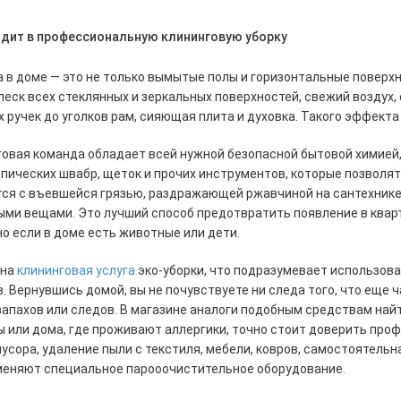
одит в профессиональную клининговую уборку
 в доме — это не только вымытые полы и горизонтальные поверхно
леск всех стеклянных и зеркальных поверхностей, свежий воздух, 
 ручек до уголков рам, сияющая плита и духовка. Такого эффект
овая команда обладает всей нужной безопасной бытовой химией,
пических швабр, щеток и прочих инструментов, которые позволят
ся с въевшейся грязью, раздражающей ржавчиной на сантехнике,
ми вещами. Это лучший способ предотвратить появление в кварт
о если в доме есть животные или дети.
на 
клининговая услуга 
эко-уборки, что подразумевает использов
. Вернувшись домой, вы не почувствуете ни следа того, что еще ч
запахов или следов. В магазине аналоги подобным средствам найт
 или дома, где проживают аллергики, точно стоит доверить про
усора, удаление пыли с текстиля, мебели, ковров, самостоятельна
меняют специальное парооочистительное оборудование.