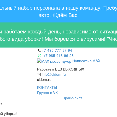
льный набор персонала в нашу команду. Требу
авто. Ждём Вас!
 работаем каждый день, независимо от ситуац
ого вида уборки! Мы боремся с вирусами! "Чис
+7-495-777-37-94
+7-985-913-96-28
Написать в MAX
Работаем БЕЗ ВЫХОДНЫХ
info@cldom.ru
cldom.ru
КОНТАКТЫ
Группа в VK
Прайс-лист
от
ой уборки!