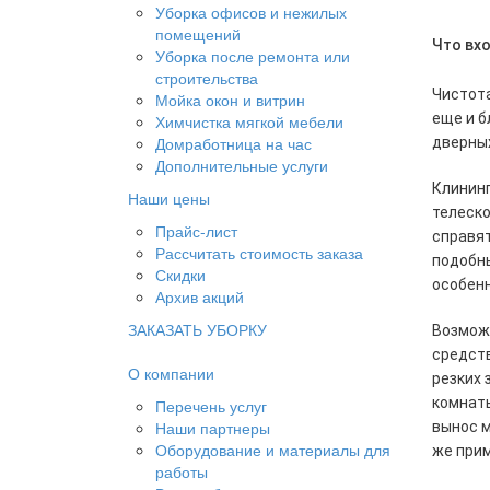
Уборка офисов и нежилых
помещений
Что вх
Уборка после ремонта или
строительства
Чистота
Мойка окон и витрин
еще и б
Химчистка мягкой мебели
Домработница на час
дверных
Дополнительные услуги
Клининг
Наши цены
телеско
Прайс-лист
справят
Рассчитать стоимость заказа
подобны
Скидки
особенн
Архив акций
ЗАКАЗАТЬ УБОРКУ
Возмож
средств
О компании
резких 
комнаты
Перечень услуг
Наши партнеры
вынос м
Оборудование и материалы для
же при
работы