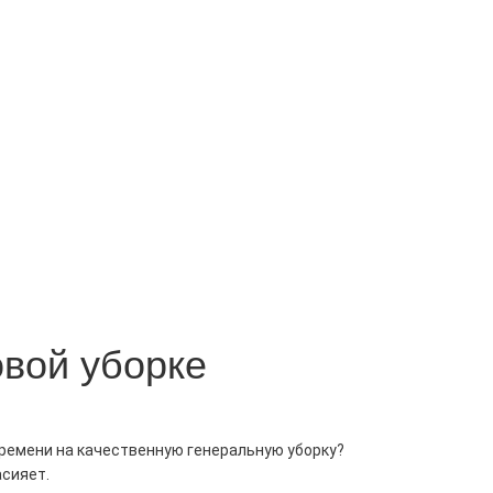
овой уборке
емени на качественную генеральную уборку? 
асияет.