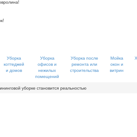
овролина!
к!
Уборка
Уборка
Уборка после
Мойка
Х
коттеджей
офисов и
ремонта или
окон и
и домов
нежилых
строительства
витрин
помещений
ининговой уборке становится реальностью